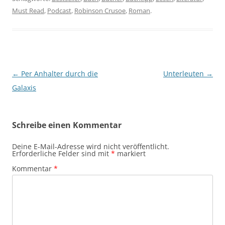
Must Read
,
Podcast
,
Robinson Crusoe
,
Roman
.
Beitragsnavigation
←
Per Anhalter durch die
Unterleuten
→
Galaxis
Schreibe einen Kommentar
Deine E-Mail-Adresse wird nicht veröffentlicht.
Erforderliche Felder sind mit
*
markiert
Kommentar
*